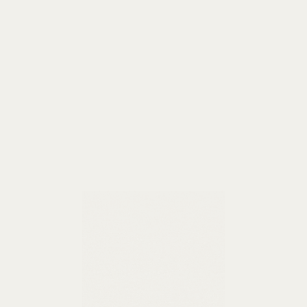
ы
Деловые мероприятия
Свадьбы
Банкеты
СПА
Ко
«Диамант»
нт» на 15 персон, из окон которого открывается 
о для проведения переговоров, но и для организац
до 20 человек
50 м²