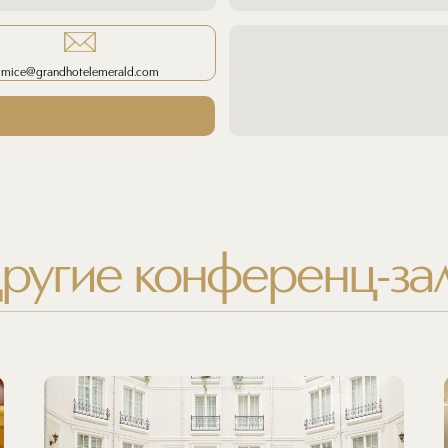
mice@grandhotelemerald.com
ругие конференц-за