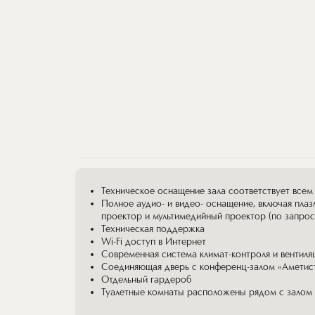
которого открывается панорама Суворо
прекрасное место для проведения пер
уровне. Техническое оснащение зала с
современным стандартам.
Особенности зала
Техническое оснащение зала соответствует все
Полное аудио- и видео- оснащение, включая плаз
проектор и мультимедийный проектор (по запрос
Техническая поддержка
Wi-Fi доступ в Интернет
Современная система климат-контроля и вентиля
Соединяющая дверь с конференц-залом «Аметис
Отдельный гардероб
Туалетные комнаты расположены рядом с залом