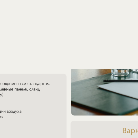
вского проспекта,
еговоров на высшем
оответствует всем
м современным стандартам
менные панели, слайд
у)
ции воздуха
т»
Вар