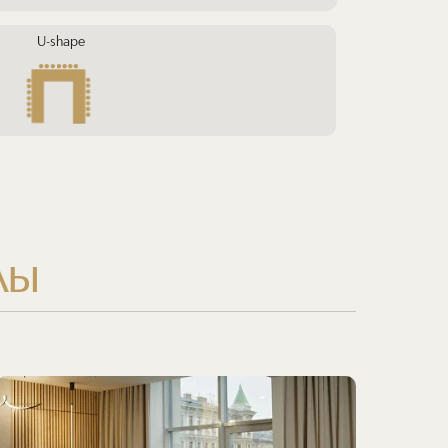
U-shape
лы