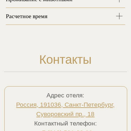
Расчетное время