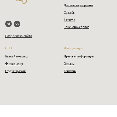
Деловые мероприятия
Свадьбы
Банкеты
Консьерж-сервис
Разработка сайта
СПА
Информация
Банный комплекс
Правовая информация
Фитнес-центр
Отзывы
Студия красоты
Контакты